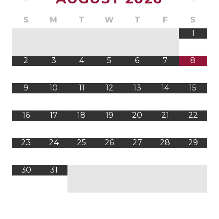
S
M
T
W
T
F
S
1
2
3
4
5
6
7
8
9
10
11
12
13
14
15
16
17
18
19
20
21
22
23
24
25
26
27
28
29
30
31